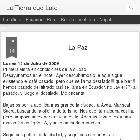
La Tierra que Late
Lo último
Ecuador
Perú
Bolivia
Vietnam
Nepal
JUL
La Paz
14
Lunes 13 de Julio de 2009
Primera visita en condiciones de la ciudad.
Desayunamos en el hotel. Ayer descubrimos que aquí sigue
existiendo el café pasado, pero que se llama destilado!!! qué bien!!
hemos pasado del filtrado (así se llama en Ecuador, no Javier??) al
pasado, y luego al destilado. Me encanta!
Bajamos por la avenida más grande la ciudad, la Avda. Mariscal
Sucre, buscando la oficina de turismo. Nos cuentan alguna cosilla,
pero tampoco se esmera mucho el tío. Además lleva puesta una
mascarilla anti gripe A, y se le entiende a medias.
Seguimos pateando la ciudad, y seguimos con nuestras