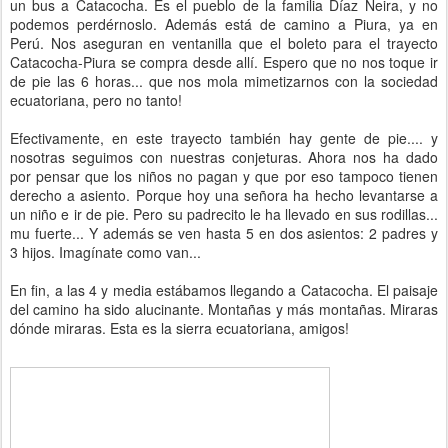
un bus a Catacocha. Es el pueblo de la familia Díaz Neira, y no
podemos perdérnoslo. Además está de camino a Piura, ya en
Perú. Nos aseguran en ventanilla que el boleto para el trayecto
Catacocha-Piura se compra desde allí. Espero que no nos toque ir
de pie las 6 horas... que nos mola mimetizarnos con la sociedad
ecuatoriana, pero no tanto!
Efectivamente, en este trayecto también hay gente de pie.... y
nosotras seguimos con nuestras conjeturas. Ahora nos ha dado
por pensar que los niños no pagan y que por eso tampoco tienen
derecho a asiento. Porque hoy una señora ha hecho levantarse a
un niño e ir de pie. Pero su padrecito le ha llevado en sus rodillas...
mu fuerte... Y además se ven hasta 5 en dos asientos: 2 padres y
3 hijos. Imagínate como van...
En fin, a las 4 y media estábamos llegando a Catacocha. El paisaje
del camino ha sido alucinante. Montañas y más montañas. Miraras
dónde miraras. Esta es la sierra ecuatoriana, amigos!