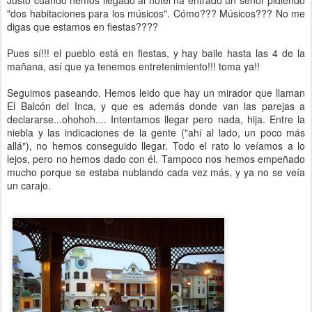
Justo cuando hemos llegado al hotel ha entrado un señor pidiendo
"dos habitaciones para los músicos". Cómo??? Músicos??? No me
digas que estamos en fiestas????
Pues sí!!! el pueblo está en fiestas, y hay baile hasta las 4 de la
mañana, así que ya tenemos entretenimiento!!! toma ya!!
Seguimos paseando. Hemos leido que hay un mirador que llaman
El Balcón del Inca, y que es además donde van las parejas a
declararse...ohohoh.... Intentamos llegar pero nada, hija. Entre la
niebla y las indicaciones de la gente ("ahí al lado, un poco más
allá"), no hemos conseguido llegar. Todo el rato lo veíamos a lo
lejos, pero no hemos dado con él. Tampoco nos hemos empeñado
mucho porque se estaba nublando cada vez más, y ya no se veía
un carajo.