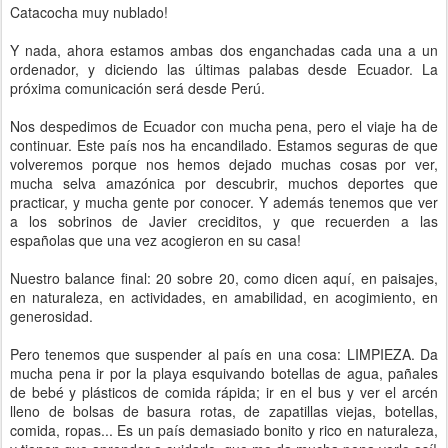
Catacocha muy nublado!
Y nada, ahora estamos ambas dos enganchadas cada una a un
ordenador, y diciendo las últimas palabas desde Ecuador. La
próxima comunicación será desde Perú.
Nos despedimos de Ecuador con mucha pena, pero el viaje ha de
continuar. Este país nos ha encandilado. Estamos seguras de que
volveremos porque nos hemos dejado muchas cosas por ver,
mucha selva amazónica por descubrir, muchos deportes que
practicar, y mucha gente por conocer. Y además tenemos que ver
a los sobrinos de Javier creciditos, y que recuerden a las
españolas que una vez acogieron en su casa!
Nuestro balance final: 20 sobre 20, como dicen aquí, en paisajes,
en naturaleza, en actividades, en amabilidad, en acogimiento, en
generosidad.
Pero tenemos que suspender al país en una cosa: LIMPIEZA. Da
mucha pena ir por la playa esquivando botellas de agua, pañales
de bebé y plásticos de comida rápida; ir en el bus y ver el arcén
lleno de bolsas de basura rotas, de zapatillas viejas, botellas,
comida, ropas... Es un país demasiado bonito y rico en naturaleza,