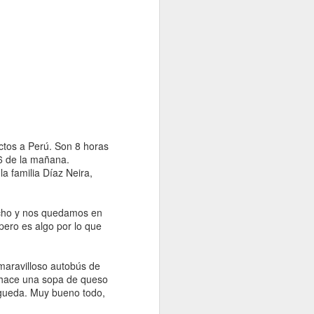
ctos a Perú. Son 8 horas
s 6 de la mañana.
 familia Díaz Neira,
mucho y nos quedamos en
pero es algo por lo que
maravilloso autobús de
 hace una sopa de queso
 Águeda. Muy bueno todo,