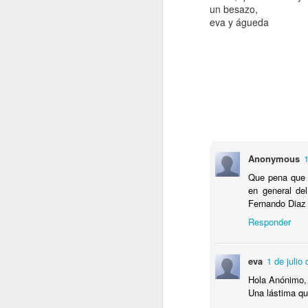
un besazo,
eva y águeda
De
mo
d
- 
N
d
di
S
Anonymous
1
Que pena que 
V
en general de
Fernando Diaz 
H
d
Responder
eva
1 de julio
Hola Anónimo,
Una lástima qu
S