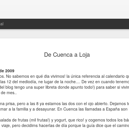
al
Etapa 14. Namche Baz
OCT
De Cuenca a Loja
2
Lukla. Final del trekkin
Martes 1 de octubre de 2013
de 2009
os. No sabemos en qué dia vivimos! la única referencia al calendario qu
Dormimos genial, calentitos, con nuestras cosas
 las 12 del mediodía, ne lugar de la noche.... De vez en cuando tene
cargadas, y con un lavabo y un váter para nosotr
e del blog tengo una super libreta donde apunto todo!) para saber si vi
no tenemos vecinos de pasillo. Bajamos a desa
 de mes..
recibe con una gran sonrisa. Desayunamos con 
con una americana rubia que viaja sola y que e
a prisa, pero a las 8 ya estamos las dos con el ojo abierto. Dejamos 
como en las pelis.
lamar a la familia y a desayunar. En Cuenca las llamadas a España son
No salimos del hotel hasta las 9, y Ang nos ent
da de frutas (mil frutas!) y yogurt, que rico! y cogemos todos los bá
obsequio, recuerdo y señal de sus buenos deseo
 viaje, pero decidims hacerlas de día porque la guía dice que el camin
nosotros, una kata, bufanda de seda blanca típic