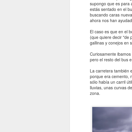
supongo que es para a
Etapa 13. Macherma -
OCT
estás sentado en el b
1
Phortse Thanga -
buscando caras nuevas
Namche Bazaar
ahora nos han ayudad
Lunes 30 de septiembre de 2013
El caso es que en el b
(que quiere decir "de p
Este pueblo es la mar de
gallinas y conejos en s
tranquilo. Me despierto varias
veces y no se oye ni un ruido.
Curiosamente ibamos a
Además, como la habitación sólo
S
pero el resto del bus e
tiene un pequeño tragaluz por
donde entra muy poquita luz, ni si
La carretera también e
quiera nos despierta el día.
E
porque era cemento, no
Finalmente, a las 8 nos
br
sólo había un carril ú
levantamos perezoseando y
de
lluvias, unas curvas d
evitando mirar de frente a la
zona.
mochila y a las botas.
Et
4
Etapa 13. Macherma - Phortse
Thanga - Namche Bazaar (4.470
T
metros - 3.680 metros - 3.440
metros), 6 horas.
S
El
s