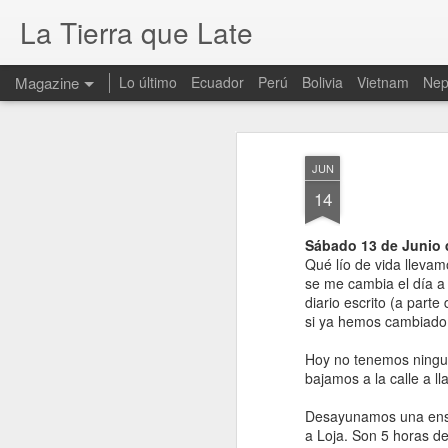
La Tierra que Late
Magazine
Lo último
Ecuador
Perú
Bolivia
Vietnam
Nep
JUN
14
Sábado 13 de Junio 
Qué lío de vida llevam
se me cambia el día a
diario escrito (a part
si ya hemos cambiado
Hoy no tenemos ningun
bajamos a la calle a l
Desayunamos una ensala
a Loja. Son 5 horas de