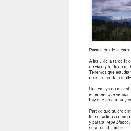
A
qu
l
ha
S
es
va
Paisaje desde la carre
S
A las 5 de la tarde l
de viaje y te dejan en 
Tenemos que estudiar 
H
nuestra familia adopt
5.
d
Una vez ya en el cent
a
el tercero que vemos: 
u
hay que preguntar y no
d
Parece que quiere emp
línea) salimos como 
y patata (
repe blanco
,
S
será por el hambre!