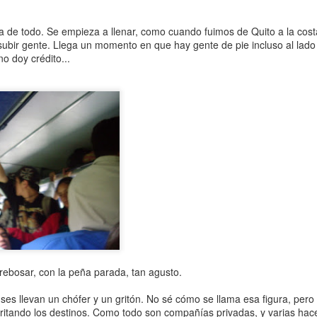
pone sobre los hombros y nos la ata. Good luck,
puentes y las stupas están llenas de katas, sup
a de todo. Se empieza a llenar, como cuando fuimos de Quito a la cost
gente las ata para agradecer algo u ofrecérselas
 subir gente. Llega un momento en que hay gente de pie incluso al lado
no doy crédito...
Etapa 14. Namche Bazaar - Lukla (3.440 metros -
horas.
rebosar, con la peña parada, tan agusto.
es llevan un chófer y un gritón. No sé cómo se llama esa figura, pero 
ritando los destinos. Como todo son compañías privadas, y varias hac