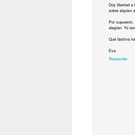
Doy libertad a 
sobre alquien 
J
Por supuesto, 
D
alegran. Yo ta
et
po
Qué lástima ha
ha
N
Eva
D
Responder
S
M
El
l
ú
l
v
no
S