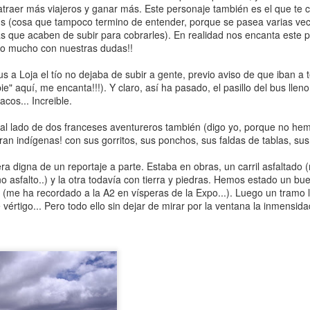
traer más viajeros y ganar más. Este personaje también es el que te 
Etapa 12. Subida al
Etapa 11. Thanang -
SEP
SEP
us (cosa que tampoco termino de entender, porque se pasea varias vece
30
29
Gokyo Ri. Gokyo -
Gokyo
 que acaben de subir para cobrarles). En realidad nos encanta este 
Macherma
Sábado 28 de septiembre de 2013
o mucho con nuestras dudas!!
Domingo 29 de septiembre de
Nos despertamos a las 7 con los
us a Loja el tío no dejaba de subir a gente, previo aviso de que iban a 
2013
ruidos de los chinos, que también
ie" aquí, me encanta!!!). Y claro, así ha pasado, el pasillo del bus lleno,
parten hoy hacia Gokyo.
acos... Increible.
Habíamos puesto la alarma del
Remoloneamos y finalmente nos
reloj para que sonara a las 5.30,
levantamos a las 8. Según el
l lado de dos franceses aventureros también (digo yo, porque no hem
pero no lo hace... No pasa nada,
Etapa 9. Dingboche - Dhugla - Dzongla
EP
mapa estamos muy cerca. Hay
ran indígenas! con sus gorritos, sus ponchos, sus faldas de tablas, sus 
porque uno de los chinos con los
27
Jueves 26 de septiembre de 2013
que atravesar el glaciar
que hemos hecho las últimas
de Ngozumpa por un punto muy
ra digna de un reportaje a parte. Estaba en obras, un carril asfaltado
etapas duerme a nuestro lado y
l día amanece con un solazo que nos hace salir de la cama de un
concreto, pero nos confiamos y
 asfalto..) y la otra todavía con tierra y piedras. Hemos estado un b
se ha levantado a las 4.30
inco. Hay que aprovechar estos días que te permiten ver el paisaje y
decidimos no madrugar
til (me ha recordado a la A2 en vísperas de la Expo...). Luego un tramo 
haciendo muchísimo ruido. Aún
leitarte. Lástima que el desayuno de este lodge es una basura...
demasiado.
e vértigo... Pero todo ello sin dejar de mirar por la ventana la inmensi
así, no reaccionamos hasta las
5.10, para poner el primer pie en
apa 9. Dingboche - Dhugla - Dzongla (4.410 metros - 4.620 metros -
Etapa 11. Thanang - Gokyo (4.700
el Gokyo Ri a las 5.30h.
.830 metros). 5 horas.
metros - 4.790 metros). 3h y 1,5h
perdidos.
Etapa 12. Subida al Gokyo Ri
rekking al Campo Base del Everest
(5.357 metros), 3 horas. Gokyo -
Macherma (4.790 metros - 4.470
Etapa 8. Pheriche - Dingboche
EP
 primer tramo de esta etapa coincide con el que hicimos ayer para
metros), 2h y 30min.
26
ubir a la Gompa.
Miércoles 25 de septiembre de 2013