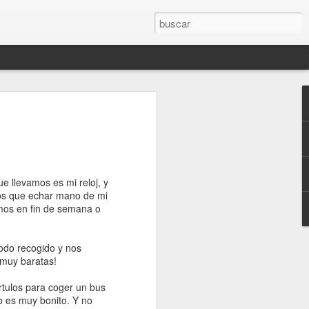
aar -
g
e llevamos es mi reloj, y
 tecnológicas
mos que echar mano de mi
os solitos, porque
vimos en fin de semana o
yunar y Ang nos
calma y hablamos
s exactamente
todo recogido y nos
 muy baratas!
rega como
rtulos para coger un bus
s para con
o es muy bonito. Y no
a budista. Nos la