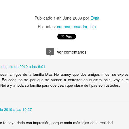
22
Sábado 21 de septiembre de 2013
spués del día de aclimatación de ayer, hoy toca otra vez echarse la
Publicado
14th June 2009
por
Evita
chila completa a los hombros y enfrentarse a otra etapa bastante
ura: Namche-Bazaar - Tengboche, o lo que es lo mismo, 3.440 metros
Etiquetas:
cuenca
ecuador
loja
3.867 metros.
os levantamos a las 6.15h lo que parece todo un récord, aunque
espués de varios días echándose a dormir más bien pronto no es tan
fícil.
2
Ver comentarios
Etapa 3. Namche-Bazaar - Khumjung - Namche-
EP
21
 de julio de 2010 a las 6:01
Bazaar. Día de aclimatación
sean amigos de la familia Diaz Neira,muy queridos amigos mios, se expres
iernes 20 de septiembre de 2013
l Ecuador, no se por que se vienen a extresar en nuestro pais, voy a ref
Neira y a toda su familia para que vean que clase de tipas son ustedes.
oy toca día de aclimatación. Y menos mal porque el día de ayer nos
ejó muy cansados y, además, con algún síntoma de mal de altura.
 de 2010 a las 19:27
e te haya dado esa impresión, porque nada más lejos de la realidad.
Etapa 2. Phakding - Namche-Bazaar. Poniendo a
EP