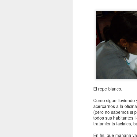
L
h
q
ro
t
fu
S
L
a
El repe blanco.
q
Como sigue lloviendo 
N
acercarnos a la oficin
c
(pero no sabemos si po
No
todos sus habitantes l
d
tratamients faciales, b
S
En fin, que mañana ya