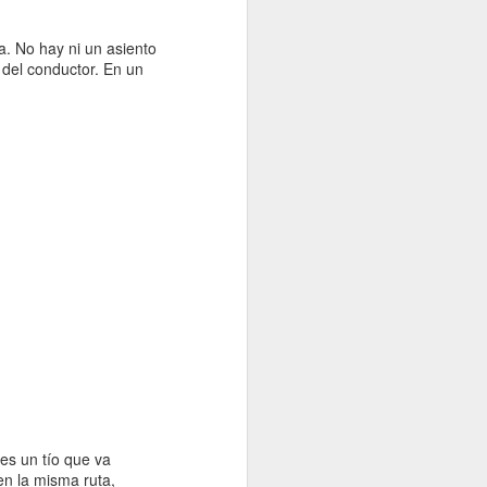
 my friends! Los
onemos que la
a. No hay ni un asiento
 a Buda.
 del conductor. En un
 2.840 metros), 6
es un tío que va
en la misma ruta,