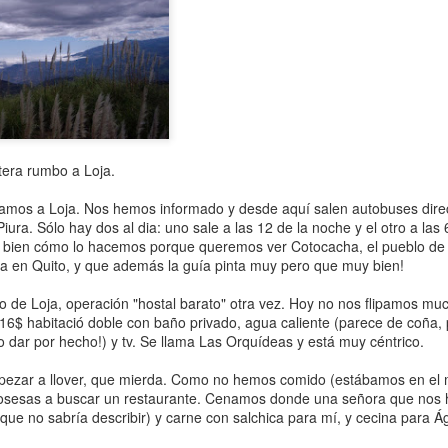
 las 6 de la mañana comenzamos a oír los primeros ruidos de la gente
e tiene hoy una larga etapa por delante. Nosotros por el contrario no
a tenemos, así que nos hacemos los remolones y no nos despertamos
sta las 7 de la mañana.
eguimos dudando si hacer el Cho La Pass, pero si no lo hacemos
taríamos terminando ya el trekking y con ello prácticamente las
caciones. Necesitamos sentirnos todavía dentro...
tera rumbo a Loja.
Etapa 7. Lobuche - Everest Base Camp - Pheriche
EP
legamos a Loja. Nos hemos informado y desde aquí salen autobuses dire
25
Martes 24 de septiembre de 2013.
Piura. Sólo hay dos al dia: uno sale a las 12 de la noche y el otro a la
bien cómo lo hacemos porque queremos ver Cotocacha, el pueblo de la
oy es mi cumpleaños, 30 años que he decidido celebrar a más de
iva en Quito, y que además la guía pinta muy pero que muy bien!
000 metros con la mejor tía del mundo...la idea suena bien, pero nos
espertamos peor de lo que nos hubiera gustado: dolor de cabeza y
ro de Loja, operación "hostal barato" otra vez. Hoy no nos flipamos 
lgo de dolor de estómago. Confiamos en que el desayuno nos ponga
16$ habitació doble con baño privado, agua caliente (parece de coña, 
n poco a tono! A las 6.45 nos ponemos en pie y a las 7 bajamos a
 dar por hecho!) y tv. Se llama Las Orquídeas y está muy céntrico.
esayunar.
ezar a llover, que mierda. Como no hemos comido (estábamos en el 
posesas a buscar un restaurante. Cenamos donde una señora que nos
 que no sabría describir) y carne con salchica para mí, y cecina para
Etapa 6. Pheriche - Lobuche
EP
24