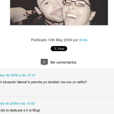
pone sobre los hombros y nos la ata. Good luck,
puentes y las stupas están llenas de katas, sup
gente las ata para agradecer algo u ofrecérselas
Etapa 14. Namche Bazaar - Lukla (3.440 metros -
horas.
Publicado
10th May 2009
por
Evita
2
Ver comentarios
ayo de 2009 a las 13:10
 situación laboral lo permite yo también me uno un ratillo!!
yo de 2009 a las 13:42
día te dedicaré a ti el Blog!