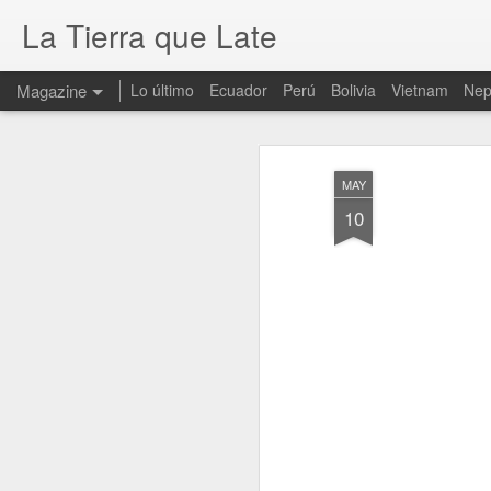
La Tierra que Late
Magazine
Lo último
Ecuador
Perú
Bolivia
Vietnam
Nep
MAY
10